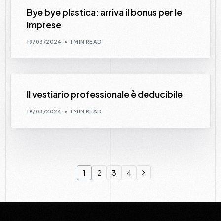
Bye bye plastica: arriva il bonus per le
imprese
19/03/2024
1 MIN READ
Il vestiario professionale è deducibile
19/03/2024
1 MIN READ
1
2
3
4