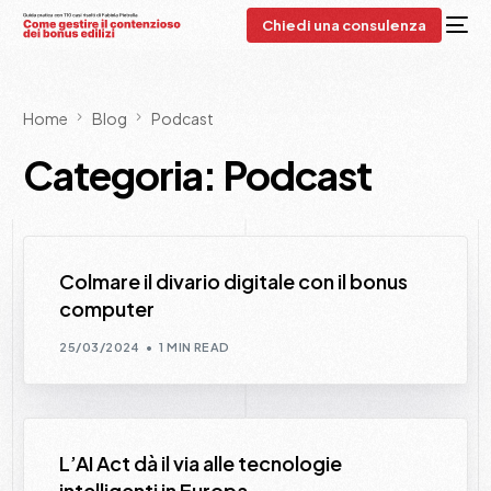
Chiedi una consulenza
Home
Blog
Podcast
Categoria:
Podcast
Colmare il divario digitale con il bonus
computer
25/03/2024
1 MIN READ
L’AI Act dà il via alle tecnologie
intelligenti in Europa