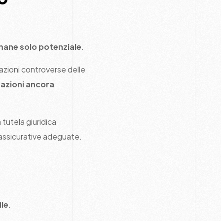
imane solo potenziale
.
etazioni controverse delle
tazioni ancora
a tutela giuridica
 assicurative adeguate.
ile
.