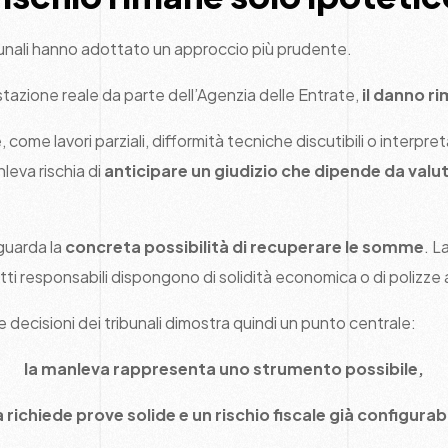
bunali hanno adottato un approccio più prudente.
tazione reale da parte dell’Agenzia delle Entrate,
il danno r
, come lavori parziali, difformità tecniche discutibili o interpr
nleva rischia di
anticipare un giudizio che dipende da valu
guarda la
concreta possibilità di recuperare le somme
. L
tti responsabili dispongono di solidità economica o di polizze
se decisioni dei tribunali dimostra quindi un punto centrale:
la manleva rappresenta uno strumento possibile,
 richiede prove solide e un rischio fiscale già configurab