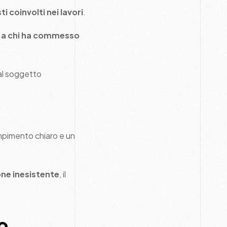
i coinvolti nei lavori
.
e a chi ha commesso
al soggetto
mpimento chiaro e un
one inesistente
, il
o