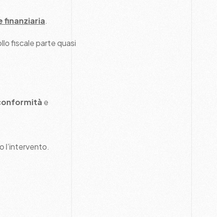
e finanziaria
.
llo fiscale parte quasi
 conformità
e
o l’intervento.