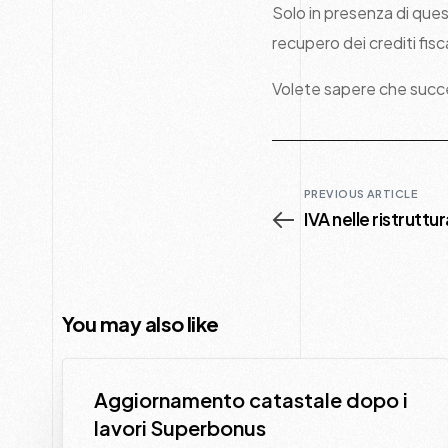
Solo in presenza di ques
recupero dei crediti fisc
Volete sapere che succ
PREVIOUS ARTICLE
IVA nelle ristruttu
You may also like
Aggiornamento catastale dopo i
lavori Superbonus