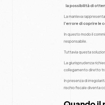
la possibilità di ott
La manleva rappresenta u
l’errore di coprire 
In questo modo il commi
responsabile.
Tuttavia questa soluzi
La giurisprudenza richi
collegamento diretto tra
In presenza di irregolar
rischio fiscale diventa c
Quando il 