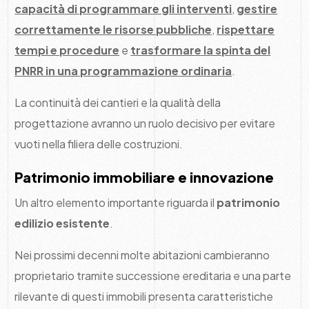
capacità di programmare gli interventi
,
gestire
correttamente le risorse pubbliche
,
rispettare
tempi e procedure
e
trasformare la spinta del
PNRR in una programmazione ordinaria
.
La continuità dei cantieri e la qualità della
progettazione avranno un ruolo decisivo per evitare
vuoti nella filiera delle costruzioni.
Patrimonio immobiliare e innovazione
Un altro elemento importante riguarda il
patrimonio
edilizio esistente
.
Nei prossimi decenni molte abitazioni cambieranno
proprietario tramite successione ereditaria e una parte
rilevante di questi immobili presenta caratteristiche