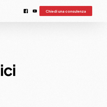
Chiedi una consulenza
t
ici