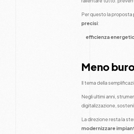
rallentare tutto: prevent
Per questo la proposta
precisi
:
efficienza energetic
Meno buro
Il tema della semplifica
Negli ultimi anni, strum
digitalizzazione, sosteni
La direzione resta la st
modernizzare impiant