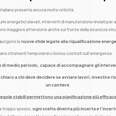
 italiano presenta ancora molte criticità:
sumi energetici elevati, interventi di manutenzione rinviati per a
ono maggiore attenzione anche sul fronte della sicurezza stru
giungono le
nuove sfide legate alla riqualificazione energ
tano strumenti temporanei o bonus costruiti sull’emergenza.
a di medio periodo, capace di accompagnare gli interve
o chiaro a chi deve decidere se avviare lavori, investire
un cantiere
.
egole stabili permettono una pianificazione più efficac
a troppo spesso,
ogni scelta diventa più incerta e l’incer