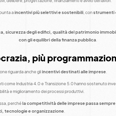
ivi, delibere, progettazione, finanziamenti e avvio dei lavori.
 punta a
incentivi più selettivi e sostenibili
, con
strumenti c
a, sicurezza degli edifici, qualità del patrimonio immobi
con gli equilibri della finanza pubblica
.
crazia, più programmazio
zione riguarda anche gli
incentivi destinati alle imprese
.
enti come Industria 4.0 e Transizione 5.0 hanno sostenuto inve
bilità e miglioramento dei processi produttivi.
essa, perché
la competitività delle imprese passa sempre 
i, tecnologie e organizzazione
.