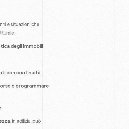
nni e situazioni che
tturale.
etica degli immobili
.
nti con continuità
 risorse o programmare
e
.
tezza
, in edilizia, può