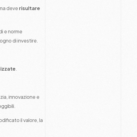
a ma deve
risultare
di e norme
gno di investire.
nizzate
.
zia, innovazione e
ggibili.
ficato il valore, la