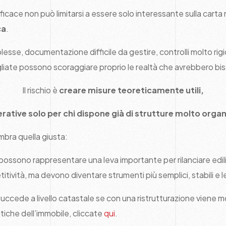
fficace non può limitarsi a essere solo interessante sulla cart
ca
.
sse, documentazione difficile da gestire, controlli molto rigi
ate possono scoraggiare proprio le realtà che avrebbero biso
Il rischio è
creare misure teoreticamente utili,
rative solo per chi dispone già di strutture molto orga
mbra quella giusta:
 possono rappresentare una leva importante per rilanciare edili
tività, ma devono diventare strumenti più semplici, stabili e le
ccede a livello catastale se con una ristrutturazione viene modi
stiche dell’immobile, cliccate
qui
.