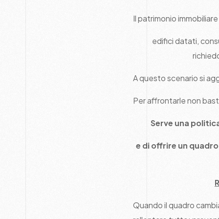
Il patrimonio immobiliare
edifici datati, con
richied
A questo scenario si ag
Per affrontarle non bas
Serve una politic
e di offrire un quadr
R
Quando il quadro cambi