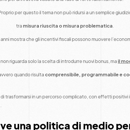
Proprio per questo il tema non può ridursi a un semplice giudizi
tra
misura riuscita o misura problematica
.
i anni mostra che gli incentivi fiscali possono muovere l’econ
, non riguarda solo la scelta di introdurre nuovi bonus, ma
il mo
avvero quando risulta
comprensibile, programmabile e co
 di trasformarsi in un percorso complicato, con effetti positivi in
.
ve una politica di medio p