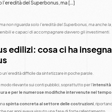
lo l’eredità del Superbonus, ma […]
 tema non riguarda solo l’eredità del Superbonus, ma anche la 
ostenibili e capaci di accompagnare davvero gli investimenti.
 edilizi: cosa ci ha insegnat
us
 un’eredità difficile da sintetizzare in poche parole.
 modo rilevante sui conti pubblici, soprattutto per l’
intensità
isura e per le numerose modifiche intervenute nel tempo
 una
spinta concreta al settore delle costruzioni
, riportan
che per anni aveva vissuto una fase di forte rallentamento.