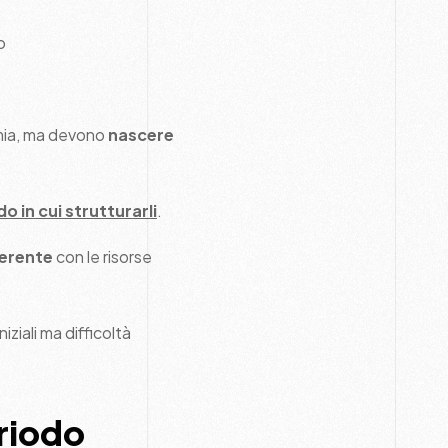
o
omia, ma devono
nascere
do in cui strutturarli
.
erente
con le risorse
iziali ma difficoltà
eriodo