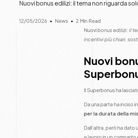
Nuovi bonus edilizi: il tema non riguarda so
12/05/2026
News
2 Min Read
Nuovi b
onus edilizi: il
incentivi più chiari, s
Nuovi bonus
Superbon
Il Superbonus ha lasciato
Da una parte ha inciso in
per la durata della m
Dall’altra, però ha dato
e lavoro in un comparto 