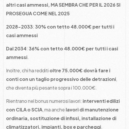
altri casi ammessi, MA SEMBRA CHE PER IL 2026 SI
PROSEGUA COME NEL 2025
2028-2033
:
30% con tetto 48.000€ per tutti i
casi ammessi
Dal 2034
:
36% con tetto 48.000€ per tutti i casi
ammessi
.
Inoltre, chi ha redditi
oltre 75.000€ dovrà fare i
conti con un taglio progressivo delle detrazioni
,
che diventa più pesante sopra i 100.000€.
Rientrano nel bonus numerosi lavori:
interventi edilizi
con CILA o SCIA
, ma anche
lavori di manutenzione
ordinaria, sostituzione di infissi, installazione di
climatizzatori, impianti, box e parcheggi
.