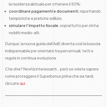
la residenza abituale per ottenere il 50%;
coordinare pagamenti e documenti
, rispettando
tempistiche e pratiche edilizie;
simulare l’impatto fiscale
, soprattutto per chi ha
redditi medio-alti.
Dunque, la nuova guida dell’AdE diventa così la bussola
indispensabile per orientarsi tra percentuali, tetti e
regole in continua evoluzione.
Che dire?
Novità interessanti… però se volete sapere
come proteggere il Superbonus prima che sia tardi,
cliccate
qui
.