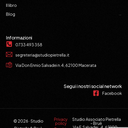
Il libro
Blog
Informazioni
0733 493 358
segreteria@studiopietrella.it
Via Don Ennio Salvadei n.4, 62100 Macerata
Segui i nostri social network
Facebook
Privacy
Studio Associato Pietrella
© 2026 · Studio
policy
– Bruè
Via E.Salvadei , 4, 62100 –