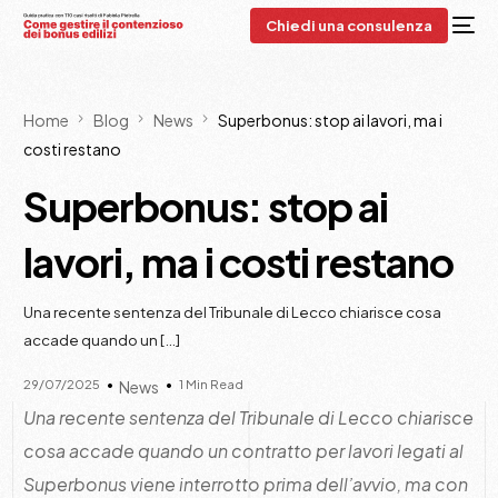
Chiedi una consulenza
Home
Blog
News
Superbonus: stop ai lavori, ma i
costi restano
Superbonus: stop ai
lavori, ma i costi restano
Una recente sentenza del Tribunale di Lecco chiarisce cosa
accade quando un […]
29/07/2025
1 Min Read
News
Una recente sentenza del Tribunale di Lecco chiarisce
cosa accade quando un contratto per lavori legati al
Superbonus viene interrotto prima dell’avvio, ma con