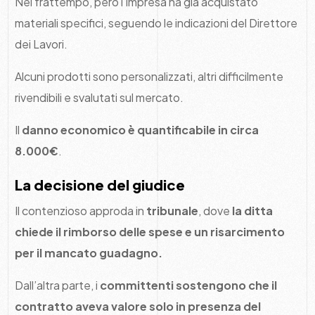
Nel frattempo, però l’impresa ha già acquistato
materiali specifici, seguendo le indicazioni del Direttore
dei Lavori.
Alcuni prodotti sono personalizzati, altri difficilmente
rivendibili e svalutati sul mercato.
Il
danno economico è quantificabile in circa
8.000€
.
La decisione del giudice
Il contenzioso approda in
tribunale
, dove
la ditta
chiede il rimborso delle spese e un risarcimento
per il mancato guadagno.
Dall’altra parte, i
committenti sostengono che il
contratto aveva valore solo in presenza del