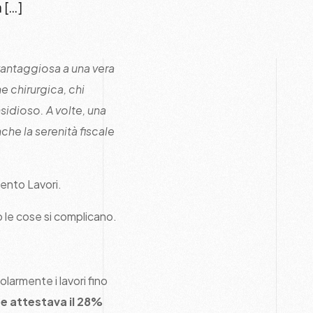
 […]
vantaggiosa a una vera
 chirurgica, chi
sidioso. A volte, una
he la serenità fiscale
ento Lavori.
 le cose si complicano.
larmente i lavori fino
e attestava il 28%