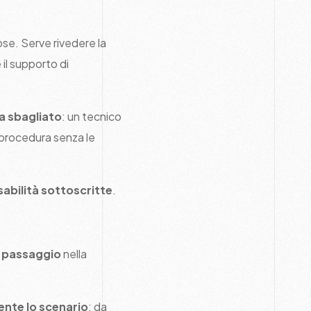
ose. Serve rivedere la
il supporto di
ha sbagliato
: un tecnico
 procedura senza le
sabilità sottoscritte
.
 passaggio
nella
nte lo scenario
: da