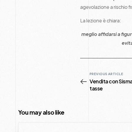
agevolazione a rischio 
La lezione è chiara:
meglio affidarsi a fig
evit
PREVIOUS ARTICLE
Vendita con Sisma
tasse
You may also like