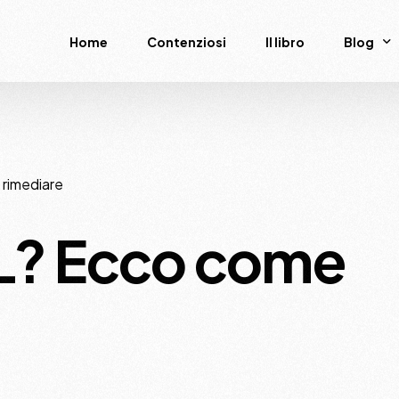
Home
Contenziosi
Il libro
Blog
News
Podcas
 rimediare
AL? Ecco come