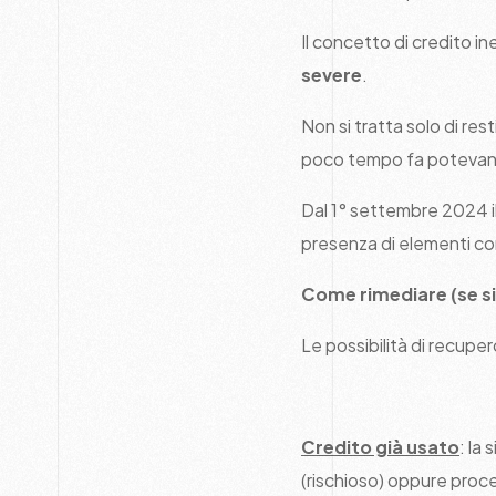
Il concetto di credito i
severe
.
Non si tratta solo di re
poco tempo fa potevano
Dal 1° settembre 2024 i
presenza di elementi co
Come rimediare (se si
Le possibilità di recupe
Credito già usato
: la
(rischioso) oppure pro