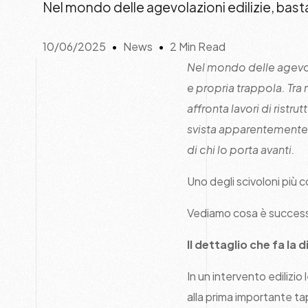
Nel mondo delle agevolazioni edilizie, bas
10/06/2025
News
2 Min Read
Nel mondo delle agevol
e propria trappola. Tr
affronta lavori di ristr
svista apparentemente m
di chi lo porta avanti.
Uno degli scivoloni più c
Vediamo cosa è successo
Il dettaglio che fa la 
In un intervento edilizi
alla prima importante tap