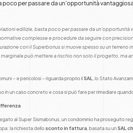
ta poco per passare da un’opportunità vantaggiosa
azioni edilizie, basta poco per passare da un’opportunità 
a normative complesse e procedure da seguire con precisione
utturazione con il Superbonus si muove spesso su un terreno in
arginale può mettere a rischio non solo il progetto, ma anc
omuni – e pericolosi – riguarda proprio il
SAL
, lo Stato Avanzam
 in un caso concreto e cosa si può fare per rimediare quando
differenza
o legato al Super Sismabonus, un condominio ha proseguito rego
pa: la richiesta dello
sconto in fattura
, basata su un
SAL ch