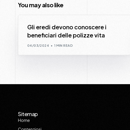
You may also like
Gli eredi devono conoscere i
beneficiari delle polizze vita
04/03/2024
1 MIN READ
Sitemap
Home
Contenziosi