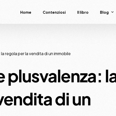
Home
Contenziosi
Il libro
Blog
News
Podcas
a regola per la vendita di un immobile
 plusvalenza: l
vendita di un