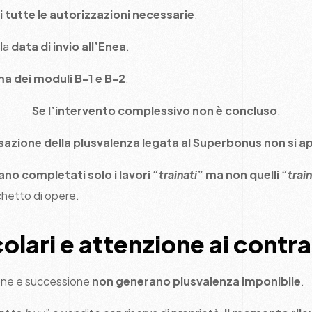
di tutte le autorizzazioni necessarie
.
 la
data di invio all’Enea
.
ma dei moduli B-1 e B-2
.
Se l’intervento complessivo non è concluso
,
ssazione della plusvalenza legata al Superbonus non si ap
tano completati solo i lavori
“trainati”
ma non quelli
“trai
chetto di opere.
olari e attenzione ai contra
ione e successione
non generano plusvalenza imponibile
.