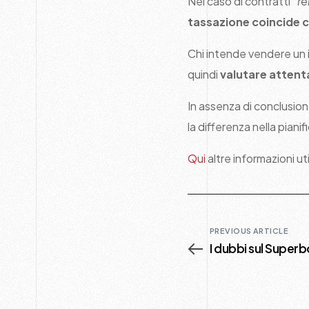
Nel caso di contratti
“re
tassazione coincide c
Chi intende vendere un i
quindi
valutare attenta
In assenza di conclusion
la differenza nella piani
Qui
altre informazioni uti
PREVIOUS ARTICLE
I dubbi sul Super