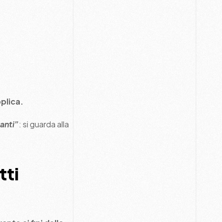
plica.
nanti”
: si guarda alla
tti