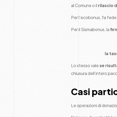
al Comune o il
rilascio 
Per l’ecobonus, fa fede
Per il Sismabonus, la
fir
la ta
Lo stesso vale
se risul
chiusura dell’intero pac
Casi partic
Le operazioni di donaz