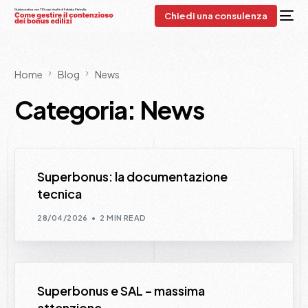
Chiedi una consulenza
Home
Blog
News
Categoria:
News
Superbonus: la documentazione
tecnica
28/04/2026
2 MIN READ
Superbonus e SAL – massima
attenzione