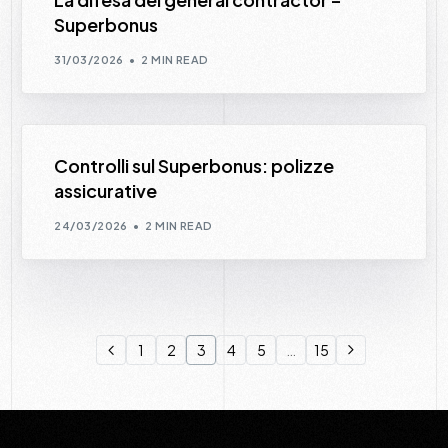
Superbonus
31/03/2026
2 MIN READ
Controlli sul Superbonus: polizze
assicurative
24/03/2026
2 MIN READ
1
2
3
4
5
…
15